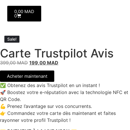
0,00
MAD
0
Sale!
Sale!
Carte Trustpilot Avis
399,00
MAD
199,00
MAD
Acheter maintenant
✅ Obtenez des avis Trustpilot en un instant !
🚀 Boostez votre e-réputation avec la technologie NFC et
QR Code.
💪 Prenez l’avantage sur vos concurrents.
👉 Commandez votre carte dès maintenant et faites
rayonner votre profil Trustpilot !