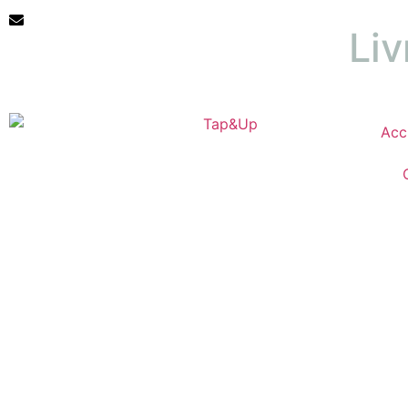
hello@tapandup.com
Liv
Acc